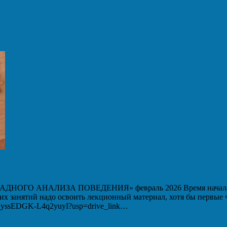
 АНАЛИЗА ПОВЕДЕНИЯ» февраль 2026 Время начала вебин
ших занятий надо освоить лекционный материал, хотя бы первые
WM_yssEDGK-L4q2yuyI?usp=drive_link…