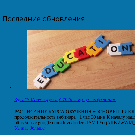
Последние обновления
Курс “АВА-инструктор” 2026 стартует в феврале.
РАСПИСАНИЕ КУРСА ОБУЧЕНИЯ «ОСНОВЫ ПРИКЛАДНОГО
продолжительность вебинара - 1 час 30 мин К началу на
https://drive.google.com/drive/folders/1SVaLYoqAIfBVw
Узнать больше