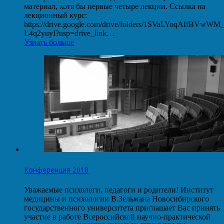
материал, хотя бы первые четыре лекции. Ссылка на
лекционный курс:
https://drive.google.com/drive/folders/1SVaLYoqAIfBVwW
L4q2yuyI?usp=drive_link…
Узнать больше
Конференция 2018
Уважаемые психологи, педагоги и родители! Институт
медицины и психологии В.Зельмана Новосибирского
государственного университета приглашает Вас принять
участие в работе Всероссийской научно-практической