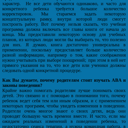
характер. Не все дети обучаются одинаково, и часто для
конкретного ребенка требуется большое количество
корректировок. Мы стараемся задать некоторую
концептуальную рамку, внутри которой люди смогут
построить работу. Вот почему нельзя сказать, что учебная
программа должна включать все главы книги от начала до
конца. Мы предоставили некоторую основу для учебных
планов, из которых люди могли бы выбирать то, что полезно
для них. Я думаю, книга достаточно универсальна в
применении, поскольку предоставляет больше количество
разной информации, например о том, какие соображения
нужно учитывать при выборе поощрений; при этом в ней нет
прямого указания на то, что все дети или ученики должны
следовать одной конкретной процедуре.
Как Вы думаете, почему родителям стоит изучать ABA и
законы поведения?
Крайне важно помогать родителям лучше понимать своих
детей. Это связано и с помощью в понимании того, почему
ребенок ведет себя тем или иным образом, и с применением
некоторых программ, чтобы увидеть изменения в поведении.
Родители очень многое знают о своих детях, ведь они
проводят большую часть времени вместе. И часто, если мы
ожидаем реальных изменений в поведении ребенка, то
недостаточно сеанса терапии, а нужна командная работа, в