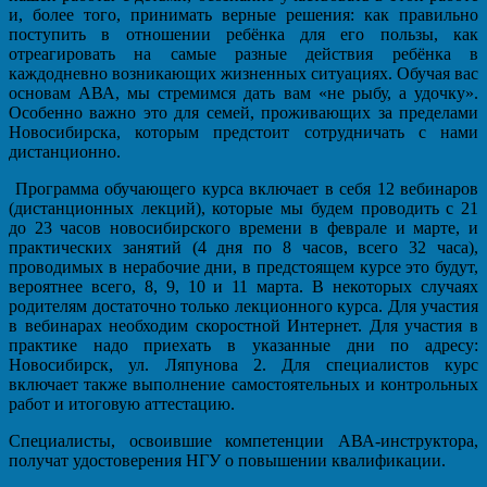
и, более того, принимать верные решения: как правильно
поступить в отношении ребёнка для его пользы, как
отреагировать на самые разные действия ребёнка в
каждодневно возникающих жизненных ситуациях. Обучая вас
основам АВА, мы стремимся дать вам «не рыбу, а удочку».
Особенно важно это для семей, проживающих за пределами
Новосибирска, которым предстоит сотрудничать с нами
дистанционно.
Программа обучающего курса включает в себя 12 вебинаров
(дистанционных лекций), которые мы будем проводить с 21
до 23 часов новосибирского времени в феврале и марте, и
практических занятий (4 дня по 8 часов, всего 32 часа),
проводимых в нерабочие дни, в предстоящем курсе это будут,
вероятнее всего, 8, 9, 10 и 11 марта. В некоторых случаях
родителям достаточно только лекционного курса. Для участия
в вебинарах необходим скоростной Интернет. Для участия в
практике надо приехать в указанные дни по адресу:
Новосибирск, ул. Ляпунова 2. Для специалистов курс
включает также выполнение самостоятельных и контрольных
работ и итоговую аттестацию.
Специалисты, освоившие компетенции АВА-инструктора,
получат удостоверения НГУ о повышении квалификации.