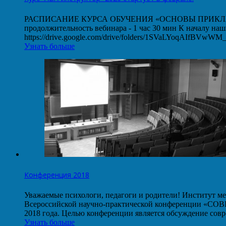
РАСПИСАНИЕ КУРСА ОБУЧЕНИЯ «ОСНОВЫ ПРИКЛАДНОГО
продолжительность вебинара - 1 час 30 мин К началу на
https://drive.google.com/drive/folders/1SVaLYoqAIfBVw
Узнать больше
Конференция 2018
Уважаемые психологи, педагоги и родители! Институт ме
Всероссийской научно-практической конференции
2018 года. Целью конференции является обсуждение со
Узнать больше