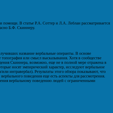
 помощи. В статье Р.А. Соттер и Л.А. Леблан рассматривается
асно Б.Ф. Скиннеру.
олучивших название вербальные операнты. В основе
 топография или смысл высказывания. Хотя в сообществе
едения Скиннера, возможно, еще не в полной мере отражена в
оторые носят эмпирический характер, исследуют вербальное
и/или интравербал). Результаты этого обзора показывают, что
вербального поведения еще есть аспекты для рассмотрения.
учения вербальному поведению людей с ограниченными