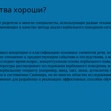
ства хороши?
е родители и многие специалисты, использующие разные техники
именяющих в качестве метода анализ вербального поведения согл
ставил концепцию и классификацию основных элементов речи, п
е отношение к предшествующим событиям и последствиям, а не
последнее время возрос, концептуальная основа вербального пов
тературы рассматривает исследования вербального поведения, к
вербальному операнту (например, манд, такт, эхоик, аутоклитик 
 и систематики Скиннера, но во многих областях исследования 
ачение для разработки и реализации эффективных способов об