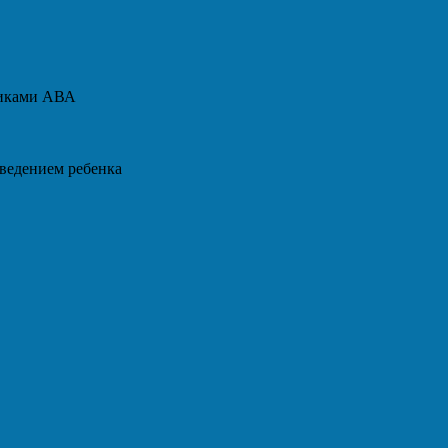
диками АВА
оведением ребенка