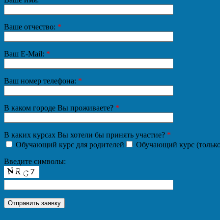
Ваше отчество:
*
Ваш E-Mail:
*
Ваш номер телефона:
*
В каком городе Вы проживаете?
*
В каких курсах Вы хотели бы принять участие?
*
Обучающий курс для родителей
Обучающий курс (только
Введите символы: