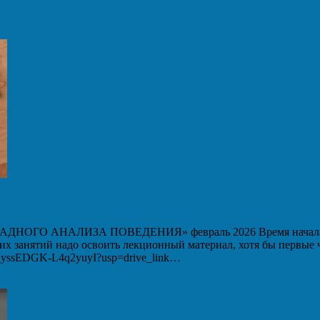
 АНАЛИЗА ПОВЕДЕНИЯ» февраль 2026 Время начала вебин
ших занятий надо освоить лекционный материал, хотя бы первые
WM_yssEDGK-L4q2yuyI?usp=drive_link…