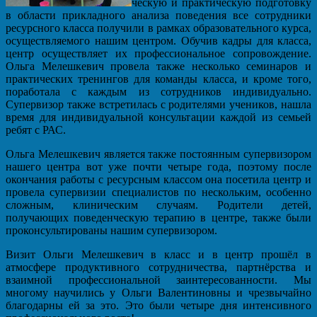
ческую и практическую подготовку
в области прикладного анализа поведения все сотрудники
ресурсного класса получили в рамках образовательного курса,
осуществляемого нашим центром. Обучив кадры для класса,
центр осуществляет их профессиональное сопровождение.
Ольга Мелешкевич провела также несколько семинаров и
практических тренингов для команды класса, и кроме того,
поработала с каждым из сотрудников индивидуально.
Супервизор также встретилась с родителями учеников, нашла
время для индивидуальной консультации каждой из семьей
ребят с РАС.
Ольга Мелешкевич является также постоянным супервизором
нашего центра вот уже почти четыре года, поэтому после
окончания работы с ресурсным классом она посетила центр и
провела супервизии специалистов по нескольким, особенно
сложным, клиническим случаям. Родители детей,
получающих поведенческую терапию в центре, также были
проконсультированы нашим супервизором.
Визит Ольги Мелешкевич в класс и в центр прошёл в
атмосфере продуктивного сотрудничества, партнёрства и
взаимной профессиональной заинтересованности. Мы
многому научились у Ольги Валентиновны и чрезвычайно
благодарны ей за это. Это были четыре дня интенсивного