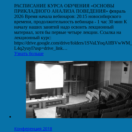
РАСПИСАНИЕ КУРСА ОБУЧЕНИЯ «ОСНОВЫ
ПРИКЛАДНОГО АНАЛИЗА ПОВЕДЕНИЯ» февраль
2026 Время начала вебинаров: 20:15 новосибирского
времени, продолжительность вебинара - 1 час 30 мин К
началу наших занятий надо освоить лекционный
материал, хотя бы первые четыре лекции. Ссылка на
лекционный курс:
https://drive.google.com/drive/folders/1SVaLYoqAIfBVwW
L4q2yuyI?usp=drive_link…
Узнать больше
Конференция 2018