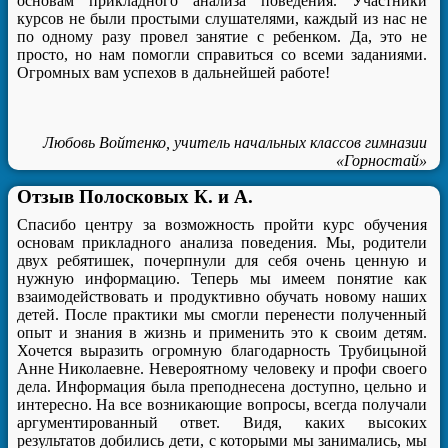
основам прикладного анализа поведения. Участники
курсов не были простыми слушателями, каждый из нас не
по одному разу провел занятие с ребенком. Да, это не
просто, но нам помогли справиться со всеми заданиями.
Огромных вам успехов в дальнейшей работе!
Любовь Войтенко, учитель начальных классов гимназии
«Горностай»
Отзыв Полосковых К. и А.
Спасибо центру за возможность пройти курс обучения
основам прикладного анализа поведения. Мы, родители
двух ребятишек, почерпнули для себя очень ценную и
нужную информацию. Теперь мы имеем понятие как
взаимодействовать и продуктивно обучать новому наших
детей. После практики мы смогли перенести полученный
опыт и знания в жизнь и применить это к своим детям.
Хочется выразить огромную благодарность Трубицыной
Анне Николаевне. Невероятному человеку и профи своего
дела. Информация была преподнесена доступно, цельно и
интересно. На все возникающие вопросы, всегда получали
аргументированный ответ. Видя, каких высоких
результатов добились дети, с которыми мы занимались, мы