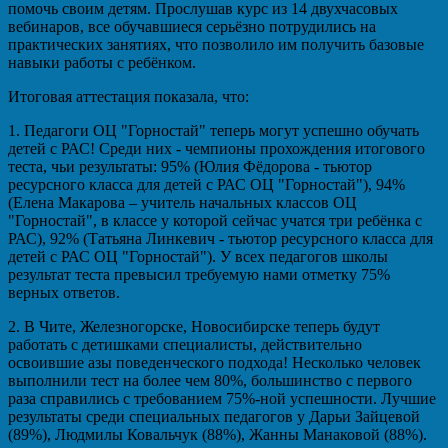
помочь своим детям. Прослушав курс из 14 двухчасовых
вебинаров, все обучавшиеся серьёзно потрудились на
практических занятиях, что позволило им получить базовые
навыки работы с ребёнком.
Итоговая аттестация показала, что:
1. Педагоги ОЦ "Горностай" теперь могут успешно обучать
детей с РАС! Среди них - чемпионы прохождения итогового
теста, чьи результаты: 95% (Юлия Фёдорова - тьютор
ресурсного класса для детей с РАС ОЦ "Горностай"), 94%
(Елена Макарова – учитель начальных классов ОЦ
"Горностай", в классе у которой сейчас учатся три ребёнка с
РАС), 92% (Татьяна Линкевич - тьютор ресурсного класса для
детей с РАС ОЦ "Горностай"). У всех педагогов школы
результат теста превысил требуемую нами отметку 75%
верных ответов.
2. В Чите, Железногорске, Новосибирске теперь будут
работать с детишками специалисты, действительно
освоившие азы поведенческого подхода! Несколько человек
выполнили тест на более чем 80%, большинство с первого
раза справились с требованием 75%-ной успешности. Лучшие
результаты среди специальных педагогов у Дарьи Зайцевой
(89%), Людмилы Ковальчук (88%), Жанны Манаковой (88%).