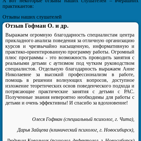
А вот некоторые отзывы наших слушателей – вчерашних
практикантов:
Отзывы наших слушателей
Отзыв Гофман О. и др.
Выражаем огромную благодарность специалистам центра
прикладного анализа поведения за отличную организацию
курсов и чрезвычайно насыщенную, информативную и
практико-ориентированную программу работы. Огромный
плюс программы - это возможность проводить занятия с
реальными детьми с аутизмом под чутким руководством
специалистов. Отдельную благодарность выражаем Анне
Николаевне за высокий профессионализм в работе,
помощь в решении волнующих вопросов, доступное
изложение теоретических основ поведенческого подхода и
потрясающие практические занятия с детьми с РАС.
Полученные знания невероятно необходимы для работы с
детьми и очень эффективны! И спасибо за вдохновение!
Олеся Гофман (специальный психолог, г. Чита),
Дарья Зайцева (клинический психолог, г. Новосибирск),
Людмила Ковальчук (психолог, дефектолог, г. Новосибирск)