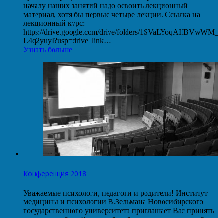
началу наших занятий надо освоить лекционный
материал, хотя бы первые четыре лекции. Ссылка на
лекционный курс:
https://drive.google.com/drive/folders/1SVaLYoqAIfBVwW
L4q2yuyI?usp=drive_link…
Узнать больше
Конференция 2018
Уважаемые психологи, педагоги и родители! Институт
медицины и психологии В.Зельмана Новосибирского
государственного университета приглашает Вас принять