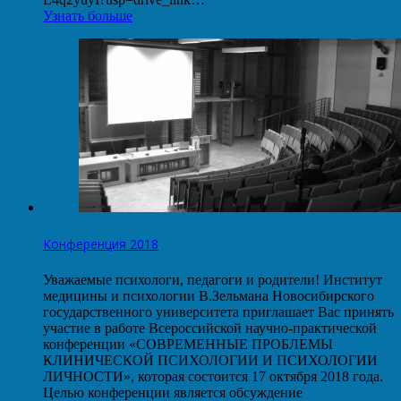
Узнать больше
Конференция 2018
Уважаемые психологи, педагоги и родители! Институт
медицины и психологии В.Зельмана Новосибирского
государственного университета приглашает Вас принять
участие в работе Всероссийской научно-практической
конференции «СОВРЕМЕННЫЕ ПРОБЛЕМЫ
КЛИНИЧЕСКОЙ ПСИХОЛОГИИ И ПСИХОЛОГИИ
ЛИЧНОСТИ», которая состоится 17 октября 2018 года.
Целью конференции является обсуждение