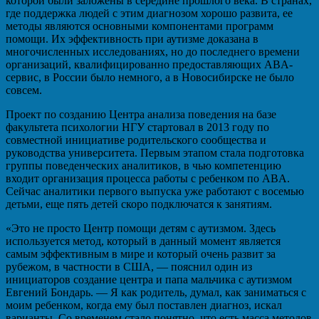
которой были заложены в середине прошлого века. В странах,
где поддержка людей с этим диагнозом хорошо развита, ее
методы являются основными компонентами программ
помощи. Их эффективность при аутизме доказана в
многочисленных исследованиях, но до последнего времени
организаций, квалифицированно предоставляющих ABA-
сервис, в России было немного, а в Новосибирске не было
совсем.
Проект по созданию Центра анализа поведения на базе
факультета психологии НГУ стартовал в 2013 году по
совместной инициативе родительского сообщества и
руководства университета. Первым этапом стала подготовка
группы поведенческих аналитиков, в чью компетенцию
входит организация процесса работы с ребенком по ABA.
Сейчас аналитики первого выпуска уже работают с восемью
детьми, еще пять детей скоро подключатся к занятиям.
«Это не просто Центр помощи детям с аутизмом. Здесь
используется метод, который в данный момент является
самым эффективным в мире и который очень развит за
рубежом, в частности в США, — пояснил один из
инициаторов создание центра и папа мальчика с аутизмом
Евгений Бондарь. — Я как родитель, думал, как заниматься с
моим ребенком, когда ему был поставлен диагноз, искал
варианты. Со временем стало понятно, что есть масса методов