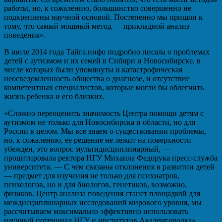
работы, но, к сожалению, большинство совершенно не
подкреплены научной основой. Постепенно мы пришли к
тому, что самый мощный метод — прикладной анализ
поведения».
В июле 2014 года Тайга.инфо подробно писала о проблемах
детей с аутизмом и их семей в Сибири и Новосибирске, в
числе которых были упомянуты и катастрофическая
неосведомленность общества о диагнозе, и отсутствие
компетентных специалистов, которые могли бы облегчить
жизнь ребенка и его близких.
«Сложно переоценить значимость Центра помощи детям с
аутизмом не только для Новосибирска и области, но для
России в целом. Мы все знаем о существовании проблемы,
но, к сожалению, ее решение не лежит на поверхности —
убежден, это вопрос мультидисциплинарный, —
процитировала ректора НГУ Михаила Федорука пресс-служба
университета. — С чем связаны отклонения в развитии детей
— предмет для изучения не только для психиатров,
психологов, но и для биологов, генетиков, возможно,
физиков. Центр анализа поведения станет площадкой для
междисциплинарных исследований мирового уровня, мы
рассчитываем максимально эффективно использовать
научный потенциал НГУ и институтов Академгородка».