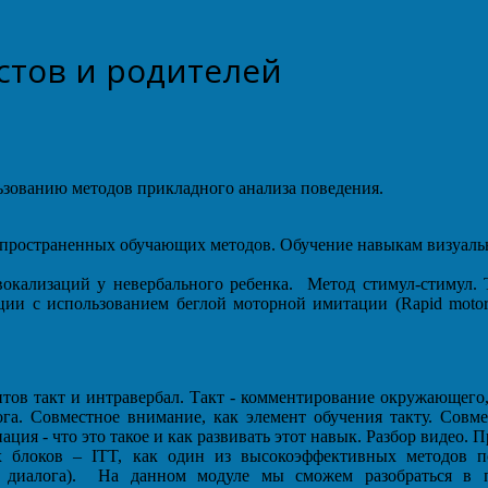
стов и родителей
льзованию методов прикладного анализа поведения.
аспространенных обучающих методов. Обучение навыкам визуал
вокализаций у невербального ребенка. Метод стимул-стимул. 
и с использованием беглой моторной имитации (Rapid motor im
нтов такт и интравербал. Такт - комментирование окружающего,
ога. Совместное внимание, как элемент обучения такту. Совм
я - что это такое и как развивать этот навык. Разбор видео. П
 блоков – ITT, как один из высокоэффективных методов по
ие диалога). На данном модуле мы сможем разобраться в 