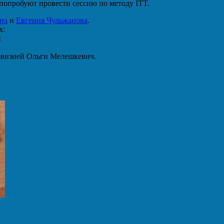
 попробуют провести сессию по методу ITT.
на
и
Евгения Чульжанова
.
х:
й
ервизией Ольги Мелешкевич.