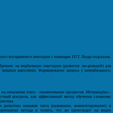
ьного восприятия и имитации с помощью DTT. Виды подсказок.
Тренинг на вербальную имитацию (развитие эхо-реакций) для
itation antecedent). Формирование запроса у невербального.
 на начальном этапе - наименование предметов. Интравербал -
естный контроль, как эффективный метод обучения сложному
рактика.
 развитию навыков такта (называние, комментирование) и
принципах метода и понять, что же происходит на видео