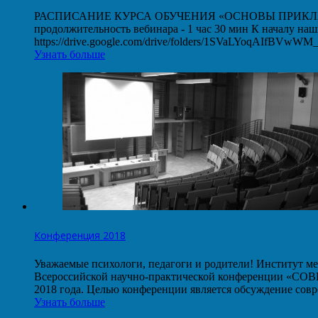
РАСПИСАНИЕ КУРСА ОБУЧЕНИЯ «ОСНОВЫ ПРИКЛАДНОГО
продолжительность вебинара - 1 час 30 мин К началу на
https://drive.google.com/drive/folders/1SVaLYoqAIfBVw
Узнать больше
Конференция 2018
Уважаемые психологи, педагоги и родители! Институт ме
Всероссийской научно-практической конференции
2018 года. Целью конференции является обсуждение со
Узнать больше