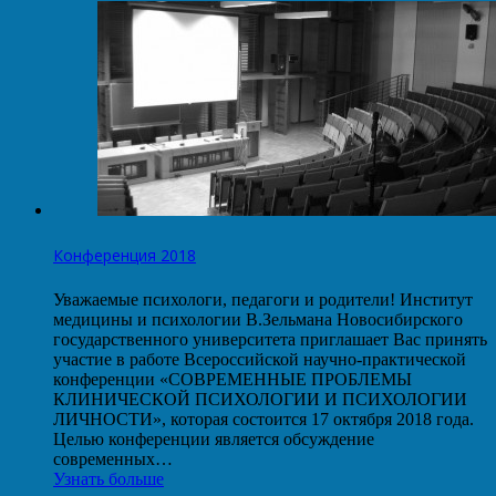
Конференция 2018
Уважаемые психологи, педагоги и родители! Институт
медицины и психологии В.Зельмана Новосибирского
государственного университета приглашает Вас принять
участие в работе Всероссийской научно-практической
конференции «СОВРЕМЕННЫЕ ПРОБЛЕМЫ
КЛИНИЧЕСКОЙ ПСИХОЛОГИИ И ПСИХОЛОГИИ
ЛИЧНОСТИ», которая состоится 17 октября 2018 года.
Целью конференции является обсуждение
современных…
Узнать больше