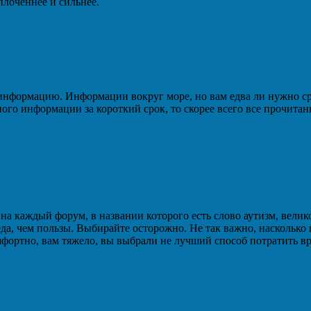
плоченнее и сильнее.
информацию. Информации вокруг море, но вам едва ли нужно сра
ного информации за короткий срок, то скорее всего все прочита
 каждый форум, в названии которого есть слово аутизм, велико, 
, чем пользы. Выбирайте осторожно. Не так важно, насколько п
омфортно, вам тяжело, вы выбрали не лучший способ потратить вр