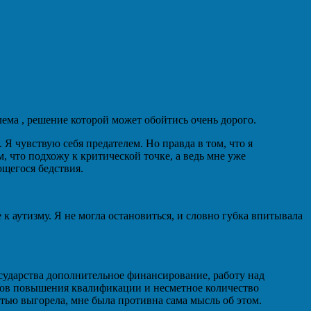
лема , решение которой может обойтись очень дорого.
 Я чувствую себя предателем. Но правда в том, что я
м, что подхожу к критической точке, а ведь мне уже
щегося бедствия.
 к аутизму. Я не могла остановиться, и словно губка впитывала
осударства дополнительное финансирование, работу над
рсов повышения квалификации и несметное количество
стью выгорела, мне была противна сама мысль об этом.