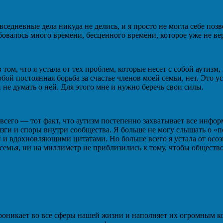
едневные дела никуда не делись, и я просто не могла себе позв
овалось много времени, бесценного времени, которое уже не ве
е в том, что я устала от тех проблем, которые несет с собой аут
собой постоянная борьба за счастье членов моей семьи, нет. Это 
 не думать о ней. Для этого мне и нужно беречь свои силы.
е всего — тот факт, что аутизм постепенно захватывает все инфо
язги и споры внутри сообщества. Я больше не могу слышать о «
и вдохновляющими цитатами. Но больше всего я устала от осозн
семья, ни на миллиметр не приблизились к тому, чтобы общество
 проникает во все сферы нашей жизни и наполняет их огромным 