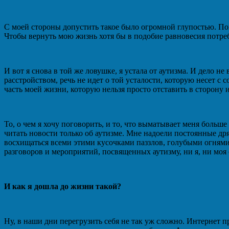
С моей стороны допустить такое было огромной глупостью. Повс
Чтобы вернуть мою жизнь хотя бы в подобие равновесия потреб
И вот я снова в той же ловушке, я устала от аутизма. И дело н
расстройством, речь не идет о той усталости, которую несет с 
часть моей жизни, которую нельзя просто отставить в сторону и
То, о чем я хочу поговорить, и то, что выматывает меня больш
читать новости только об аутизме. Мне надоели постоянные др
восхищаться всеми этими кусочками паззлов, голубыми огнями 
разговоров и мероприятий, посвященных аутизму, ни я, ни моя 
И как я дошла до жизни такой?
Ну, в наши дни перегрузить себя не так уж сложно. Интернет