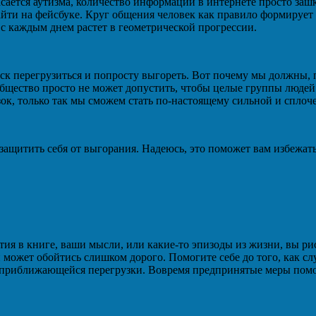
асается аутизма, количество информации в интернете просто заш
йти на фейсбуке. Круг общения человек как правило формирует и
е с каждым днем растет в геометрической прогрессии.
ск перегрузиться и попросту выгореть. Вот почему мы должны, п
ообщество просто не может допустить, чтобы целые группы людей 
ок, только так мы сможем стать по-настоящему сильной и сплоч
ет защитить себя от выгорания. Надеюсь, это поможет вам избежа
ытия в книге, ваши мысли, или какие-то эпизоды из жизни, вы ри
 и может обойтись слишком дорого. Помогите себе до того, как с
и приближающейся перегрузки. Вовремя предпринятые меры помо