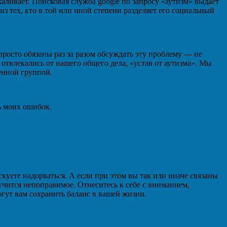
каливает. Поисковая служба google по запросу «аутизм» выдает
з тех, кто в той или иной степени разделяет его социальный
росто обязаны раз за разом обсуждать эту проблему — не
отвлекались от нашего общего дела, «устав от аутизма». Мы
енной группой.
ть моих ошибок.
скуете надорваться. А если при этом вы так или иначе связаны
лучится непоправимое. Отнеситесь к себе с вниманием,
гут вам сохранить баланс в вашей жизни.