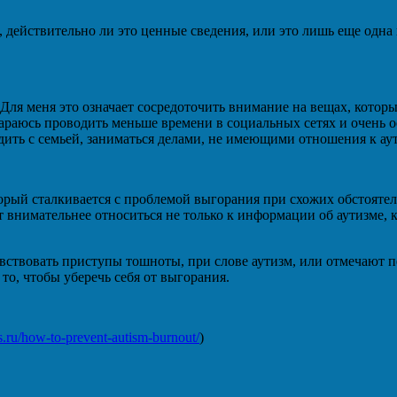
 действительно ли это ценные сведения, или это лишь еще одна
 Для меня это означает сосредоточить внимание на вещах, которы
стараюсь проводить меньше времени в социальных сетях и очень
дить с семьей, заниматься делами, не имеющими отношения к аут
оторый сталкивается с проблемой выгорания при схожих обстояте
ет внимательнее относиться не только к информации об аутизме, 
увствовать приступы тошноты, при слове аутизм, или отмечают 
то, чтобы уберечь себя от выгорания.
ons.ru/how-to-prevent-autism-burnout/
)