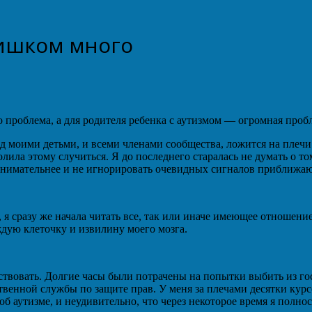
лишком много
но проблема, а для родителя ребенка с аутизмом — огромная проб
д моими детьми, и всеми членами сообщества, ложится на плечи.
олила этому случиться. Я до последнего старалась не думать о то
внимательнее и не игнорировать очевидных сигналов приближаю
 я сразу же начала читать все, так или иначе имеющее отношение
дую клеточку и извилину моего мозга.
действовать. Долгие часы были потрачены на попытки выбить из г
твенной службы по защите прав. У меня за плечами десятки ку
б аутизме, и неудивительно, что через некоторое время я полно