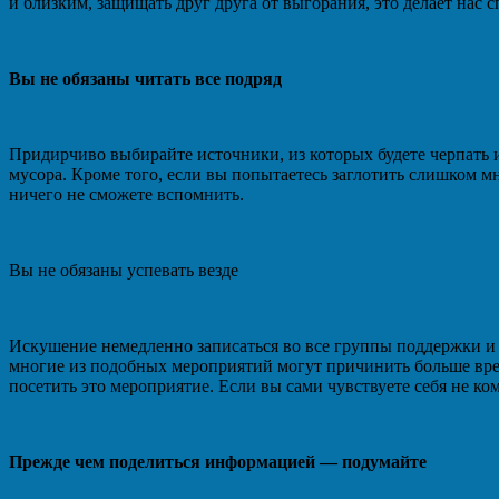
и близким, защищать друг друга от выгорания, это делает нас с
Вы не обязаны читать все подряд
Придирчиво выбирайте источники, из которых будете черпать 
мусора. Кроме того, если вы попытаетесь заглотить слишком м
ничего не сможете вспомнить.
Вы не обязаны успевать везде
Искушение немедленно записаться во все группы поддержки и на
многие из подобных мероприятий могут причинить больше вреда
посетить это мероприятие. Если вы сами чувствуете себя не к
Прежде чем поделиться информацией — подумайте