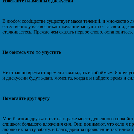
Избегайте пламенных дискуссий
В любом сообществе существует масса течений, и множество лю
естественно у вас возникает желание заступиться за свои идеа
сталкиваетесь. Прежде чем сказать первое слово, остановитесь,
Не бойтесь что-то упустить
Не страшно время от времени «выпадать из обоймы». Я кручусь
и дискуссии будут ждать момента, когда вы найдете время и сил
Помогайте друг другу
Мои близкие друзья стоят на страже моего душевного спокойст
слишком большого вложения сил. Они понимают, что если я пре
люблю их за эту заботу, и благодарна за проявление тактичнос