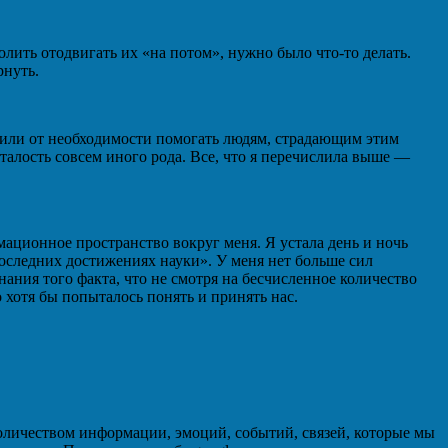
олить отодвигать их «на потом», нужно было что-то делать.
рнуть.
изм, или от необходимости помогать людям, страдающим этим
усталость совсем иного рода. Все, что я перечислила выше —
рмационное пространство вокруг меня. Я устала день и ночь
последних достижениях науки». У меня нет больше сил
ания того факта, что не смотря на бесчисленное количество
 хотя бы попыталось понять и принять нас.
количеством информации, эмоций, событий, связей, которые мы