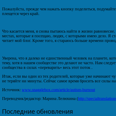
Пожалуйста, прежде чем нажать кнопку поделиться, подумайте,
плещется через край.
Что касается меня, я снова пытаюсь найти в жизни равновесие.
местах, которые я посещаю, людях, с которыми имею дело. Я 
читает мой блог. Кроме того, я стараюсь больше времени прово
Уверена, что я далеко не единственный человек на планете, к
тему, хотя в нашем сообществе это делают не часто. Нам следу
сообщества в силах «переварить» весь этот поток .
Итак, если вы один из тех родителей, которые уже начинают ч
не теряйте ни минуты. Сейчас самое время бросить все силы на 
Источник:
www.snagglebox.com/article/autism-burnout
Переводчик/редактор: Марина Лелюхина (
http://specialtranslati
Последние обновления