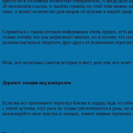
просто не в состоянии полностью переработать. А когда дело к
26 миллионов ссылок, и тысячи страниц по этой теме можно на
опыт, а значит количество разговоров об аутизме в нашей сред
Справиться с таким потоком информации очень трудно, есть ри
только потому что она затрагивает многих, но и потому что с
должны научиться оберегать друг-друга от возможных перегруз
Итак, вот несколько советов которые я могу дать тем, кто хоч
Держите эмоции под контролем
Если вы все принимаете чересчур близко к сердцу, будь то соб
с темой аутизма, этот риск не только увеличивается в разы, но
анализируйте свои чувства и эмоции, ловите первые признак