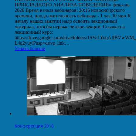
ПРИКЛАДНОГО АНАЛИЗА ПОВЕДЕНИЯ» февраль
2026 Время начала вебинаров: 20:15 новосибирского
времени, продолжительность вебинара - 1 час 30 мин К
началу наших занятий надо освоить лекционный
материал, хотя бы первые четыре лекции. Ссылка на
лекционный курс:
https://drive.google.com/drive/folders/1SVaLYoqAIfBVwW
L4q2yuyI?usp=drive_link…
Узнать больше
Конференция 2018