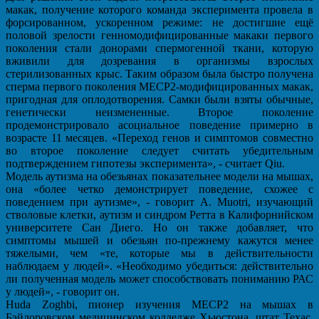
макак, получение которого команда эксперимента провела в
форсированном, ускоренном режиме: не достигшие ещё
половой зрелости генномодифицированные макаки первого
поколения стали донорами спермогенной ткани, которую
вживили для дозревания в организмы взрослых
стерилизованных крыс. Таким образом была быстро получена
сперма первого поколения МЕСР2-модифицированных макак,
пригодная для оплодотворения. Самки были взяты обычные,
генетически неизмененные. Второе поколение
продемонстрировало асоциальное поведение примерно в
возрасте 11 месяцев. «Переход генов и симптомов совместно
во второе поколение следует считать убедительным
подтверждением гипотезы эксперимента», - считает Qiu.
Модель аутизма на обезьянах показательнее модели на мышах,
она «более четко демонстрирует поведение, схожее с
поведением при аутизме», - говорит A. Muotri, изучающий
стволовые клетки, аутизм и синдром Ретта в Калифорнийском
университете Сан Диего. Но он также добавляет, что
симптомы мышей и обезьян по-прежнему кажутся менее
тяжелыми, чем «те, которые мы в действительности
наблюдаем у людей». «Необходимо убедиться: действительно
ли полученная модель может способствовать пониманию РАС
у людей», - говорит он.
Huda Zoghbi, пионер изучения МЕСР2 на мышах в
Бэйлоровском медицинском колледже Хьюстона, штат Техас,