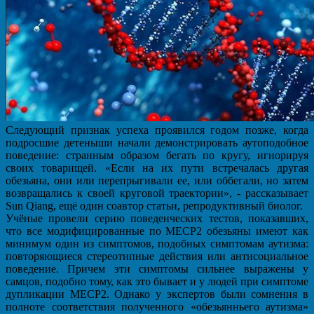
Следующий признак успеха проявился годом позже, когда
подросшие детеныши начали демонстрировать аутоподобное
поведение: странным образом бегать по кругу, игнорируя
своих товарищей. «Если на их пути встречалась другая
обезьяна, они или перепрыгивали ее, или оббегали, но затем
возвращались к своей круговой траектории», - рассказывает
Sun Qiang, ещё один соавтор статьи, репродуктивный биолог.
Учёные провели серию поведенческих тестов, показавших,
что все модифицированные по MECP2 обезьяны имеют как
минимум один из симптомов, подобных симптомам аутизма:
повторяющиеся стереотипные действия или антисоциальное
поведение. Причем эти симптомы сильнее выражены у
самцов, подобно тому, как это бывает и у людей при симптоме
дупликации МЕСР2. Однако у экспертов были сомнения в
полноте соответствия полученного «обезьянньего аутизма»