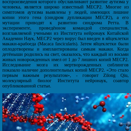
воспроизведения которого обуславливают развитие аутизма у
человека, является широко известный MECP2. Многие из
симптомов аутизма выявлены у людей, имеющих лишние
копии этого гена (синдром дупликации MECP2), а его
мутации приводят к развитию синдрома Ретта. В
эксперименте, проведённом командой специалистов,
возглавляемой учеными из Института нейронаук Китайской
Академии Наук, MECP2 через вирус был введен в яйцеклетки
макаки-крабоеда (Macaca fascicularis). Затем яйцеклетки были
оплодотворены и имплантированы самкам макаки. Когда
детёныши родились на свет, оказалось, что каждый из восьми
живых новорожденных имел от 1 до 7 лишних копий MECP2.
Исследование мозга их мертворожденных сиблингов
показало наличие дополнительных копий MECP2. «Это стало
первым важным результатом», - говорит Zilong Qiu,
молекулярный биолог Института нейронаук, соавтор
опубликованной статьи.