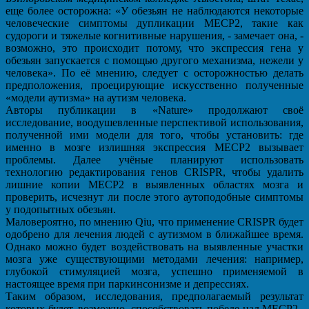
еще более осторожна: «У обезьян не наблюдаются некоторые
человеческие симптомы дупликации МЕСР2, такие как
судороги и тяжелые когнитивные нарушения, - замечает она, -
возможно, это происходит потому, что экспрессия гена у
обезьян запускается с помощью другого механизма, нежели у
человека». По её мнению, следует с осторожностью делать
предположения, проецирующие искусственно полученные
«модели аутизма» на аутизм человека.
Авторы публикации в «Nature» продолжают своё
исследование, воодушевленные перспективой использования,
полученной ими модели для того, чтобы установить: где
именно в мозге излишняя экспрессия МЕСР2 вызывает
проблемы. Далее учёные планируют использовать
технологию редактирования генов CRISPR, чтобы удалить
лишние копии МЕСР2 в выявленных областях мозга и
проверить, исчезнут ли после этого аутоподобные симптомы
у подопытных обезьян.
Маловероятно, по мнению Qiu, что применение CRISPR будет
одобрено для лечения людей с аутизмом в ближайшее время.
Однако можно будет воздействовать на выявленные участки
мозга уже существующими методами лечения: например,
глубокой стимуляцией мозга, успешно применяемой в
настоящее время при паркинсонизме и депрессиях.
Таким образом, исследования, предполагаемый результат
которых будет, возможно, способствовать победе над МЕСР2–