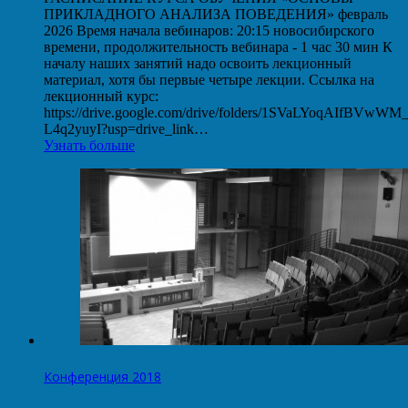
ПРИКЛАДНОГО АНАЛИЗА ПОВЕДЕНИЯ» февраль
2026 Время начала вебинаров: 20:15 новосибирского
времени, продолжительность вебинара - 1 час 30 мин К
началу наших занятий надо освоить лекционный
материал, хотя бы первые четыре лекции. Ссылка на
лекционный курс:
https://drive.google.com/drive/folders/1SVaLYoqAIfBVwW
L4q2yuyI?usp=drive_link…
Узнать больше
Конференция 2018