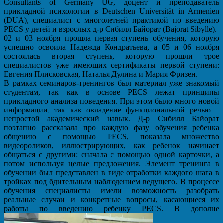
Consultants of Germany UG, доцент и преподаватель
прикладной психологии в Deutschen Universität in Armenien
(DUA), специалист с многолетней практикой по введению
PECS у детей и взрослых д-р Сибилл Байорат (Bajorat Sibylle).
02 и 03 ноября прошла первая ступень обучения, которую
успешно освоила Надежда Кондратьева, а 05 и 06 ноября
состоялась вторая ступень, которую прошли трое
специалистов уже имеющих сертификаты первой ступени:
Евгения Плисковская, Наталья Дулина и Мария Фризен.
В рамках семинаров-тренингов был материал уже знакомый
студентам, так как в основе PECS лежат принципы
прикладного анализа поведения. При этом было много новой
информации, так как овладение функциональной речью –
непростой академический навык. Д-р Сибилл Байорат
поэтапно рассказала про каждую фазу обучения ребенка
общению с помощью PECS, показала множество
видеороликов, иллюстрирующих, как ребенок начинает
общаться с другими: сначала с помощью одной карточки, а
потом используя целые предложения. Элемент тренинга в
обучении был представлен в виде отработки каждого шага в
тройках под бдительным наблюдением ведущего. В процессе
обучения специалисты имели возможность разобрать
реальные случаи и конкретные вопросы, касающиеся их
работы по введению ребенку PECS. В дополне