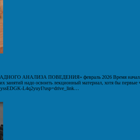
 АНАЛИЗА ПОВЕДЕНИЯ» февраль 2026 Время начала вебин
ших занятий надо освоить лекционный материал, хотя бы первые
WM_yssEDGK-L4q2yuyI?usp=drive_link…