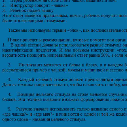
1. Перед ребенком на столе стоит чашка, машинка и мяч.
2. Инструктор говорит «чашка»
3. Ребенок подает чашку
Этот ответ является правильным, значит, ребенок получит по
были отвлекающими стимулами.
Также мы используем термин «блок», как последовательность
Ниже приведены рекомендации, которые помогут вам орган
1. В одной сессии должны использоваться разные стимулы од
идентификации предметов. И мы возьмем инструкции «похл
вероятность поощрить неправильный ответ равна 50%, а если м
2. Инструкция меняется от блока к блоку, и в каждом б
рассматриваем пример с чашкой, мячом и машинкой и сессию из
3. Каждый целевой стимул должен предъявляться одинако
Данная техника направлена на то, чтобы исключить ошибку, к
4. Позиция целевого стимула на столе меняется случайным
блоков. Эта техника позволит избежать формирования ложного с
5. Разумно вначале использовать только название самого п
«где чашка?» и «где мяч?» начинаются с одной и той же комб
одного слова – названия целевого стимула.