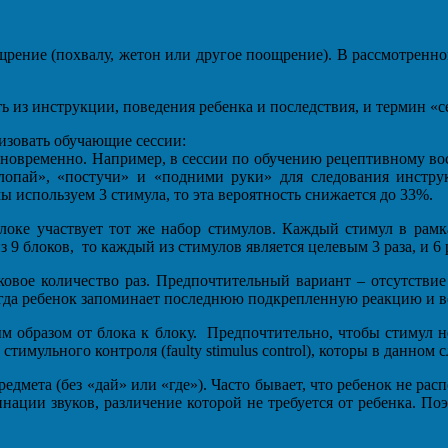
ощрение (похвалу, жетон или другое поощрение). В рассмотрен
 из инструкции, поведения ребенка и последствия, и термин «се
изовать обучающие сессии:
новременно. Например, в сессии по обучению рецептивному во
опай», «постучи» и «подними руки» для следования инстру
ы используем 3 стимула, то эта вероятность снижается до 33%.
локе участвует тот же набор стимулов. Каждый стимул в рам
 9 блоков, то каждый из стимулов является целевым 3 раза, и 6
вое количество раз. Предпочтительный вариант – отсутствие
огда ребенок запоминает последнюю подкрепленную реакцию и в
 образом от блока к блоку. Предпочтительно, чтобы стимул не
тимульного контроля (faulty stimulus control), которы в данном
редмета (без «дай» или «где»). Часто бывает, что ребенок не р
инации звуков, различение которой не требуется от ребенка. По