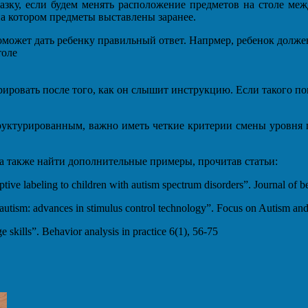
, если будем менять расположение предметов на столе между
на котором предметы выставлены заранее.
оможет дать ребенку правильный ответ. Напрмер, ребенок долже
толе
ровать после того, как он слышит инструкцию. Если такого пов
уктурированным, важно иметь четкие критерии смены уровня п
а также найти дополнительные примеры, прочитав статьи:
ive labeling to children with autism spectrum disorders”. Journal of b
h autism: advances in stimulus control technology”. Focus on Autism an
skills”. Behavior analysis in practice 6(1), 56-75