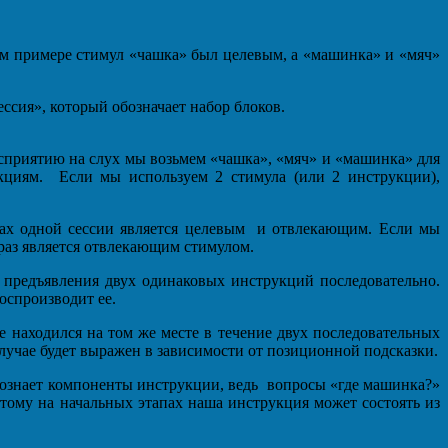
ном примере стимул «чашка» был целевым, а «машинка» и «мяч»
ссия», который обозначает набор блоков.
сприятию на слух мы возьмем «чашка», «мяч» и «машинка» для
кциям. Если мы используем 2 стимула (или 2 инструкции),
ках одной сессии является целевым и отвлекающим. Если мы
 раз является отвлекающим стимулом.
 предъявления двух одинаковых инструкций последовательно.
оспроизводит ее.
 находился на том же месте в течение двух последовательных
 случае будет выражен в зависимости от позиционной подсказки.
аспознает компоненты инструкции, ведь вопросы «где машинка?»
этому на начальных этапах наша инструкция может состоять из