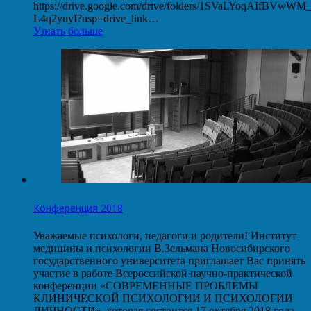
https://drive.google.com/drive/folders/1SVaLYoqAIfBVwW
L4q2yuyI?usp=drive_link…
Узнать больше
Конференция 2018
Уважаемые психологи, педагоги и родители! Институт
медицины и психологии В.Зельмана Новосибирского
государственного университета приглашает Вас принять
участие в работе Всероссийской научно-практической
конференции «СОВРЕМЕННЫЕ ПРОБЛЕМЫ
КЛИНИЧЕСКОЙ ПСИХОЛОГИИ И ПСИХОЛОГИИ
ЛИЧНОСТИ», которая состоится 17 октября 2018 года.