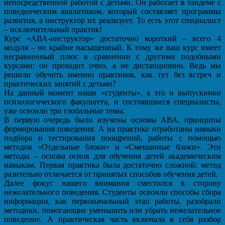
непосредственной работой с детьми. Он работает в тандеме с
поведенческим аналитиком, который составляет программы
развития, а инструктор их реализует. То есть этот специалист
– исключительный практик!
Курс «АВА-инструктор» достаточно короткий – всего 4
модуля – но крайне насыщенный. К тому же наш курс имеет
несравненный плюс в сравнении с другими подобными
курсами: он проходит очно, а не дистанционно. Ведь мы
решили обучить именно практиков, как тут без встреч и
практических занятий с детьми?
На данный момент наши «студенты», а это и выпускники
психологического факультета, и состоявшиеся специалисты,
уже освоили три глобальные темы.
В первую очередь были изучены основы АВА, принципы
формирования поведения. А на практике отработаны навыки
подбора и тестирования поощрений, работы с помощью
методов «Отдельные блоки» и «Смешанные блоки». Эти
методы – основа основ для обучения детей академическим
навыкам. Первая практика была достаточно сложной: метод
разительно отличается от принятых способов обучения детей.
Далее фокус нашего внимания сместился в сторону
нежелательного поведения. Студенты освоили способы сбора
информации, как первоначальный этап работы, разобрали
методики, помогающие уменьшить или убрать нежелательное
поведение. А практическая часть включала в себя разбор