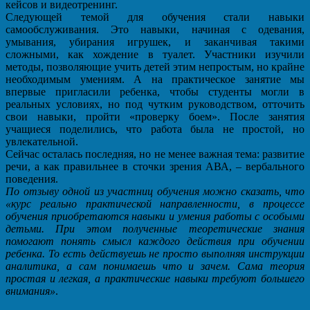
кейсов и видеотренинг.
Следующей темой для обучения стали навыки
самообслуживания. Это навыки, начиная с одевания,
умывания, убирания игрушек, и заканчивая такими
сложными, как хождение в туалет. Участники изучили
методы, позволяющие учить детей этим непростым, но крайне
необходимым умениям. А на практическое занятие мы
впервые пригласили ребенка, чтобы студенты могли в
реальных условиях, но под чутким руководством, отточить
свои навыки, пройти «проверку боем». После занятия
учащиеся поделились, что работа была не простой, но
увлекательной.
Сейчас осталась последняя, но не менее важная тема: развитие
речи, а как правильнее в сточки зрения АВА, – вербального
поведения.
По отзыву одной из участниц обучения можно сказать, что
«курс реально практической направленности, в процессе
обучения приобретаются навыки и умения работы с особыми
детьми. При этом полученные теоретические знания
помогают понять смысл каждого действия при обучении
ребенка. То есть действуешь не просто выполняя инструкции
аналитика, а сам понимаешь что и зачем. Сама теория
простая и легкая, а практические навыки требуют большего
внимания»
.