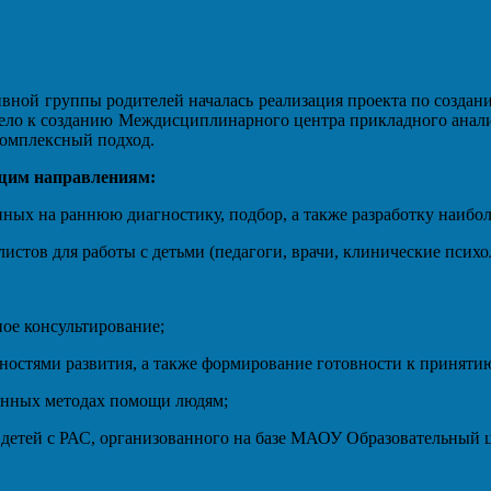
вной группы родителей началась реализация проекта по создан
ривело к созданию Междисциплинарного центра прикладного ана
комплексный подход.
ющим направлениям:
ных на раннюю диагностику, подбор, а также разработку наибол
истов для работы с детьми (педагоги, врачи, клинические психо
ное консультирование;
ностями развития, а также формирование готовности к приняти
енных методах помощи людям;
я детей с РАС, организованного на базе МАОУ Образовательный 