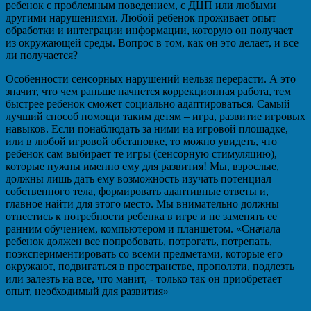
ребенок с проблемным поведением, с ДЦП или любыми
другими нарушениями. Любой ребенок проживает опыт
обработки и интеграции информации, которую он получает
из окружающей среды. Вопрос в том, как он это делает, и все
ли получается?
Особенности сенсорных нарушений нельзя перерасти. А это
значит, что чем раньше начнется коррекционная работа, тем
быстрее ребенок сможет социально адаптироваться. Самый
лучший способ помощи таким детям – игра, развитие игровых
навыков. Если понаблюдать за ними на игровой площадке,
или в любой игровой обстановке, то можно увидеть, что
ребенок сам выбирает те игры (сенсорную стимуляцию),
которые нужны именно ему для развития! Мы, взрослые,
должны лишь дать ему возможность изучать потенциал
собственного тела, формировать адаптивные ответы и,
главное найти для этого место. Мы внимательно должны
отнестись к потребности ребенка в игре и не заменять ее
ранним обучением, компьютером и планшетом. «Сначала
ребенок должен все попробовать, потрогать, потрепать,
поэкспериментировать со всеми предметами, которые его
окружают, подвигаться в пространстве, проползти, подлезть
или залезть на все, что манит, - только так он приобретает
опыт, необходимый для развития»