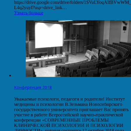
https://drive.google.com/drive/folders/1SVaLYoqAIfBVwW
L4q2yuyI?usp=drive_link…
Узнать больше
Конференция 2018
Уважаемые психологи, педагоги и родители! Институт
медицины и психологии В.Зельмана Новосибирского
государственного университета приглашает Вас принять
участие в работе Всероссийской научно-практической
конференции «СОВРЕМЕННЫЕ ПРОБЛЕМЫ
КЛИНИЧЕСКОЙ ПСИХОЛОГИИ И ПСИХОЛОГИИ
ЛИЧНОСТИ», которая состоится 17 октября 2018 года.