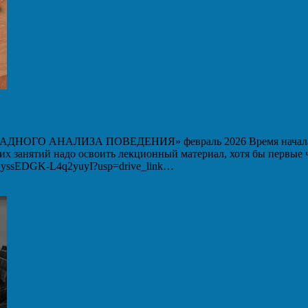
 АНАЛИЗА ПОВЕДЕНИЯ» февраль 2026 Время начала вебин
ших занятий надо освоить лекционный материал, хотя бы первые
WM_yssEDGK-L4q2yuyI?usp=drive_link…