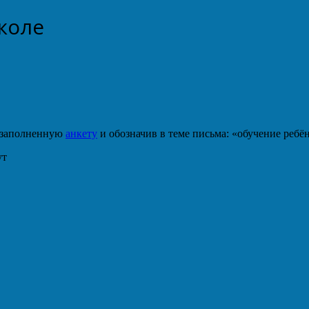
коле
в заполненную
анкету
и обозначив в теме письма: «обучение ребён
ут