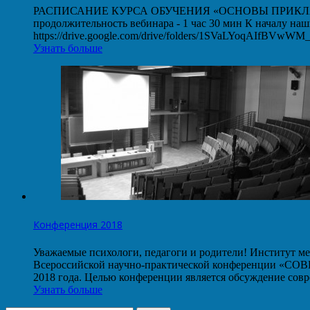
РАСПИСАНИЕ КУРСА ОБУЧЕНИЯ «ОСНОВЫ ПРИКЛАДНОГО
продолжительность вебинара - 1 час 30 мин К началу на
https://drive.google.com/drive/folders/1SVaLYoqAIfBVw
Узнать больше
Конференция 2018
Уважаемые психологи, педагоги и родители! Институт ме
Всероссийской научно-практической конференции
2018 года. Целью конференции является обсуждение со
Узнать больше