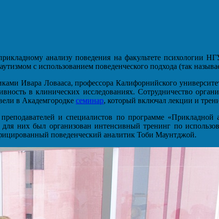
 прикладному анализу поведения на факультете психологии НГ
 аутизмом с использованием поведенческого подхода (так назыв
ениками Ивара Ловааса, профессора Калифорнийского университ
ивность в клинических исследованиях. Сотрудничество организ
овели в Академгородке
семинар
, который включал лекции и трени
а преподавателей и специалистов по программе «Прикладной а
де для них был организован интенсивный тренинг по использ
тифицированный поведенческий аналитик Тоби Маунтджой.