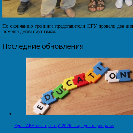
По окончанию тренинга представители НГУ провели два дня в
помощи детям с аутизмом.
Последние обновления
Курс “АВА-инструктор” 2026 стартует в феврале.