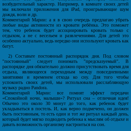
возбудительный характер. Например, в комнате своих детей
мы включали приложения для iPad, проигрывающие шум
дождя, волн и др.
Комментарий Марии: а я в свою очередь предлагаю убрать
любые виды активности из кровати ребёнка. Это поможет
тем, что ребенок будет ассоциировать кровать только с
отдыхом, а не с весельем и развлечениями. Для детей это
особенно актуально, ведь нередко они используют кровать как
батут.
2) Составьте постоянный распорядок дня. Под словом
"постоянный" следует понимать "предсказуемый". В
распорядке дня обязательно должно присутствовать время для
отдыха, являющееся переходным между повседневными
занятиями и временем отхода ко сну. Для того чтобы
успокоить своих детей, мы использовали расслабляющую
музыку радио Pandora.
Комментарий Марии: все помнят эффект передачи
«Спокойной ночи, малыши»? Ритуал сна – отличная идея!
Обычно это около 30 минут до того, как ребенок будет
укладываться в постель. И, как верно подмечено, он должен
быть постоянным, то есть один и тот же ритуал каждый день,
который будет мягко подводить ребенка к мыслям об отдыхе и
давать возможность организму настроиться на сон.