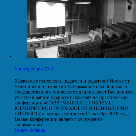
Конференция 2018
Уважаемые психологи, педагоги и родители! Институт
медицины и психологии В.Зельмана Новосибирского
государственного университета приглашает Вас принять
участие в работе Всероссийской научно-практической
конференции «СОВРЕМЕННЫЕ ПРОБЛЕМЫ
КЛИНИЧЕСКОЙ ПСИХОЛОГИИ И ПСИХОЛОГИИ
ЛИЧНОСТИ», которая состоится 17 октября 2018 года.
Целью конференции является обсуждение
современных…
Узнать больше