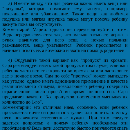
3) Имейте ввиду, что для ребенка важно иметь вещи или
"ритуалы", которые помогают ему заснуть, например,
покачивание или убаюкивание. Такие вещи как любимая
подушка или мягкая игрушка также могут помочь ребенку
заснуть пока вы отсутствуете.
Комментарий Марии: однако не переусердствуйте с этим.
Ведь нередко случается так, что малыш засыпает, держа в
руках значимую для него вещь, а ночью пальчики
разжимаются, вещь укатывается. Ребенок просыпается и
начинает искать ее, а возможно и звать на помощь родителей.
4) Обдумайте такой вариант как "пропуск" из кровати.
Сара рекомендует иметь такой пропуск в том случае, если ваш
ребенок часто встает с кровати во время сна или часто зовет
вас в ночное время. Сам по себе "пропуск" может выглядеть
как угодно, однако иметь однозначное применение в качестве
различительного стимула, позволяющего ребенку совершать
ограниченное число просьб во время ночного сна. Сара
предлагает начать с "3-х пропусков, постепенно уменьшая их
количество до 1-го".
Комментарий: это отличная идея, особенно, если ребенок
просыпается ночью и просится в туалет или попить, то есть у
него появляются естественные нужды. При этом следует
задаться вопросом: а почему ребенку необходимы эти
пробуждения? Ведь дети достаточно быстро приучаются спать