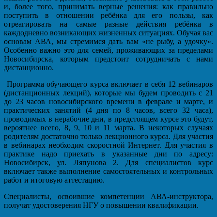
и, более того, принимать верные решения: как правильно
поступить в отношении ребёнка для его пользы, как
отреагировать на самые разные действия ребёнка в
каждодневно возникающих жизненных ситуациях. Обучая вас
основам АВА, мы стремимся дать вам «не рыбу, а удочку».
Особенно важно это для семей, проживающих за пределами
Новосибирска, которым предстоит сотрудничать с нами
дистанционно.
Программа обучающего курса включает в себя 12 вебинаров
(дистанционных лекций), которые мы будем проводить с 21
до 23 часов новосибирского времени в феврале и марте, и
практических занятий (4 дня по 8 часов, всего 32 часа),
проводимых в нерабочие дни, в предстоящем курсе это будут,
вероятнее всего, 8, 9, 10 и 11 марта. В некоторых случаях
родителям достаточно только лекционного курса. Для участия
в вебинарах необходим скоростной Интернет. Для участия в
практике надо приехать в указанные дни по адресу:
Новосибирск, ул. Ляпунова 2. Для специалистов курс
включает также выполнение самостоятельных и контрольных
работ и итоговую аттестацию.
Специалисты, освоившие компетенции АВА-инструктора,
получат удостоверения НГУ о повышении квалификации.