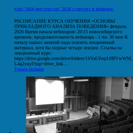
Курс “АВА-инструктор” 2026 стартует в феврале.
РАСПИСАНИЕ КУРСА ОБУЧЕНИЯ «ОСНОВЫ
ПРИКЛАДНОГО АНАЛИЗА ПОВЕДЕНИЯ» февраль
2026 Время начала вебинаров: 20:15 новосибирского
времени, продолжительность вебинара - 1 час 30 мин К
началу наших занятий надо освоить лекционный
материал, хотя бы первые четыре лекции. Ссылка на
лекционный курс:
https://drive.google.com/drive/folders/1SVaLYoqAIfBVwW
L4q2yuyI?usp=drive_link…
Узнать больше