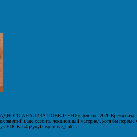
 АНАЛИЗА ПОВЕДЕНИЯ» февраль 2026 Время начала вебин
ших занятий надо освоить лекционный материал, хотя бы первые
WM_yssEDGK-L4q2yuyI?usp=drive_link…