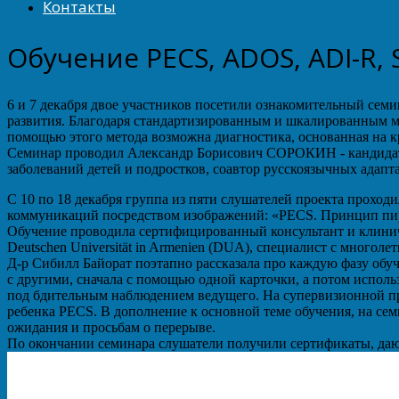
Контакты
Обучение PECS, ADOS, ADI-R, 
6 и 7 декабря двое участников посетили ознакомительный сем
развития. Благодаря стандартизированным и шкалированным ма
помощью этого метода возможна диагностика, основанная на 
Семинар проводил Александр Борисович СОРОКИН - кандидат 
заболеваний детей и подростков, соавтор русскоязычных ада
С 10 по 18 декабря группа из пяти слушателей проекта проход
коммуникаций посредством изображений: «PECS. Принцип пи
Обучение проводила сертифицированный консультант и клиничес
Deutschen Universität in Armenien (DUA), специалист с многол
Д-р Сибилл Байорат поэтапно рассказала про каждую фазу об
с другими, сначала с помощью одной карточки, а потом исполь
под бдительным наблюдением ведущего. На супервизионной пр
ребенка PECS. В дополнение к основной теме обучения, на сем
ожидания и просьбам о перерыве.
По окончании семинара слушатели получили сертификаты, даю