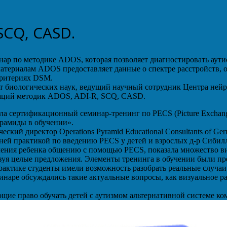
SCQ, СASD.
инар по методике ADOS, которая позволяет диагностировать аут
териалам ADOS предоставляет данные о спектре расстройств, от
критериях DSM.
биологических наук, ведущий научный сотрудник Центра нейр
птаций методик ADOS, ADI-R, SCQ, СASD.
ила сертификационный семинар-тренинг по PECS (Picture Exchang
рамиды в обучении».
кий директор Operations Pyramid Educational Consultants of G
етней практикой по введению PECS у детей и взрослых д-р Сибилл
учения ребенка общению с помощью PECS, показала множество в
зуя целые предложения. Элементы тренинга в обучении были пре
актике студенты имели возможность разобрать реальные случаи
инаре обсуждались такие актуальные вопросы, как визуальное ра
щие право обучать детей с аутизмом альтернативной системе к