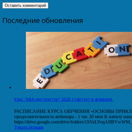
Последние обновления
Курс “АВА-инструктор” 2026 стартует в феврале.
РАСПИСАНИЕ КУРСА ОБУЧЕНИЯ «ОСНОВЫ ПРИКЛАДНОГО
продолжительность вебинара - 1 час 30 мин К началу на
https://drive.google.com/drive/folders/1SVaLYoqAIfBVw
Узнать больше