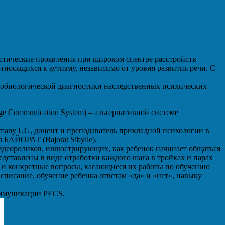
истические проявления при широком спектре расстройств
носящихся к аутизму, независимо от уровня развития речи. С
обиологической диагностики наследственных психических
e Communication System) – альтернативной системе
ermany UG, доцент и преподаватель прикладной психологии в
 БАЙОРАТ (Bajorat Sibylle).
идеороликов, иллюстрирующих, как ребенок начинает общаться
дставлены в виде отработки каждого шага в тройках и парах
 и конкретные вопросы, касающиеся их работы по обучению
списание, обучение ребенка ответам «да» и «нет», навыку
оммуникации PECS.