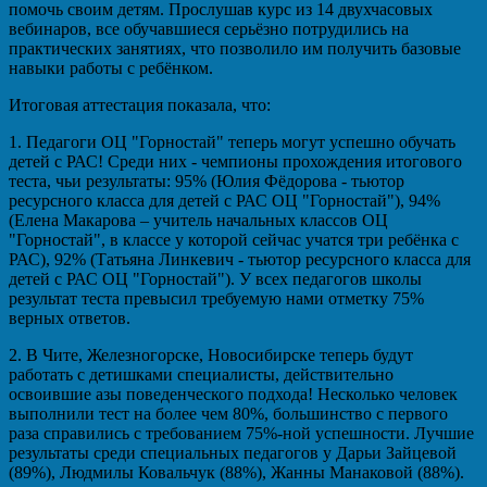
помочь своим детям. Прослушав курс из 14 двухчасовых
вебинаров, все обучавшиеся серьёзно потрудились на
практических занятиях, что позволило им получить базовые
навыки работы с ребёнком.
Итоговая аттестация показала, что:
1. Педагоги ОЦ "Горностай" теперь могут успешно обучать
детей с РАС! Среди них - чемпионы прохождения итогового
теста, чьи результаты: 95% (Юлия Фёдорова - тьютор
ресурсного класса для детей с РАС ОЦ "Горностай"), 94%
(Елена Макарова – учитель начальных классов ОЦ
"Горностай", в классе у которой сейчас учатся три ребёнка с
РАС), 92% (Татьяна Линкевич - тьютор ресурсного класса для
детей с РАС ОЦ "Горностай"). У всех педагогов школы
результат теста превысил требуемую нами отметку 75%
верных ответов.
2. В Чите, Железногорске, Новосибирске теперь будут
работать с детишками специалисты, действительно
освоившие азы поведенческого подхода! Несколько человек
выполнили тест на более чем 80%, большинство с первого
раза справились с требованием 75%-ной успешности. Лучшие
результаты среди специальных педагогов у Дарьи Зайцевой
(89%), Людмилы Ковальчук (88%), Жанны Манаковой (88%).