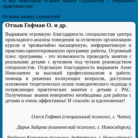
А вот некоторые отзывы наших слушателей – вчерашних
практикантов:
Отзывы наших слушателей
Отзыв Гофман О. и др.
Выражаем огромную благодарность специалистам центра
прикладного анализа поведения за отличную организацию
курсов и чрезвычайно насыщенную, информативную и
практико-ориентированную программу работы. Огромный
плюс программы - это возможность проводить занятия с
реальными детьми с аутизмом под чутким руководством
специалистов. Отдельную благодарность выражаем Анне
Николаевне за высокий профессионализм в работе,
помощь в решении волнующих вопросов, доступное
изложение теоретических основ поведенческого подхода и
потрясающие практические занятия с детьми с РАС.
Полученные знания невероятно необходимы для работы с
детьми и очень эффективны! И спасибо за вдохновение!
Олеся Гофман (специальный психолог, г. Чита),
Дарья Зайцева (клинический психолог, г. Новосибирск),
Людмила Ковальчук (психолог, дефектолог, г. Новосибирск)