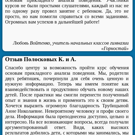
основам прикладного анализа поведения. Участники
курсов не были простыми слушателями, каждый из нас не
по одному разу провел занятие с ребенком. Да, это не
просто, но нам помогли справиться со всеми заданиями.
Огромных вам успехов в дальнейшей работе!
Любовь Войтенко, учитель начальных классов гимназии
«Горностай»
Отзыв Полосковых К. и А.
Спасибо центру за возможность пройти курс обучения
основам прикладного анализа поведения. Мы, родители
двух ребятишек, почерпнули для себя очень ценную и
нужную информацию. Теперь мы имеем понятие как
взаимодействовать и продуктивно обучать новому наших
детей. После практики мы смогли перенести полученный
опыт и знания в жизнь и применить это к своим детям.
Хочется выразить огромную благодарность Трубицыной
Анне Николаевне. Невероятному человеку и профи своего
дела. Информация была преподнесена доступно, цельно и
интересно. На все возникающие вопросы, всегда получали
аргументированный ответ. Видя, каких высоких
результатов добились дети, с которыми мы занимались, мы