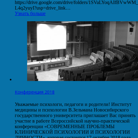
https://drive.google.com/drive/folders/1SVaLYoqAIfBVwW
L4q2yuyI?usp=drive_link…
Узнать больше
Конференция 2018
Уважаемые психологи, педагоги и родители! Институт
медицины и психологии В.Зельмана Новосибирского
государственного университета приглашает Вас принять
участие в работе Всероссийской научно-практической
конференции «СОВРЕМЕННЫЕ ПРОБЛЕМЫ
КЛИНИЧЕСКОЙ ПСИХОЛОГИИ И ПСИХОЛОГИИ
ЛИЧНОСТИ», которая состоится 17 октября 2018 года.