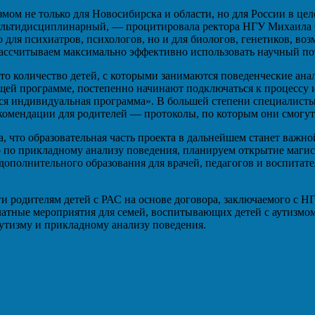
мом не только для Новосибирска и области, но для России в цел
мультидисциплинарный, — процитировала ректора НГУ Михаила 
 для психиатров, психологов, но и для биологов, генетиков, во
ассчитываем максимально эффективно использовать научный по
то количество детей, с которыми занимаются поведенческие анал
щей программе, постепенно начинают подключаться к процессу и
ется индивидуальная программа». В большей степени специалист
омендации для родителей — протоколы, по которым они смогут 
, что образовательная часть проекта в дальнейшем станет важн
 по прикладному анализу поведения, планируем открытие магис
ополнительного образования для врачей, педагогов и воспитател
 родителям детей с РАС на основе договора, заключаемого с НГ
платные мероприятия для семей, воспитывающих детей с аутизмо
утизму и прикладному анализу поведения.