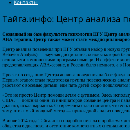
Контакты
Тайга.инфо: Центр анализа 
Созданный на базе факультета психологии НГУ Центр анали
ABA-терапии. Центр также может стать междисциплинарной
Центр анализа поведения при НГУ объявил набор в новую груп
Behavior Analysis) — научная дисциплина, основы которой был
основными компонентами программ помощи. Их эффективность 
предоставляющих ABA-сервис, в России было немного, а в Нов
Проект по созданию Центра анализа поведения на базе факульт
Первым этапом стала подготовка группы поведенческих анали
работают с восемью детьми, еще пять детей скоро подключатся 
«Это не просто Центр помощи детям с аутизмом. Здесь использ
США, — пояснил один из инициаторов создание центра и папа м
диагноз, искал варианты. Со временем стало понятно, что ес
тому, что самый мощный метод — прикладной анализ поведени
В июле 2014 года Тайга.инфо подробно писала о проблемах де
общества о диагнозе, и отсутствие компетентных специалистов