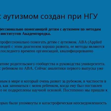
с аутизмом создан при НГУ
офессионально помогающей детям с аутизмом по методам
 институтов Академгородка.
профессионально помогать детям с аутизмом. ABA (Applied
 людей с этим диагнозом хорошо развита, ее методы являются
 последнего времени организаций, квалифицированно
ативе родительского сообщества и руководства университета.
с ребенком по ABA. Сейчас аналитики первого выпуска уже
ым в мире и который очень развит за рубежом, в частности в
 как заниматься с моим ребенком, когда ему был поставлен
енно не подкреплены научной основой. Постепенно мы пришли к
оторых были упомянуты и катастрофическая неосведомленность