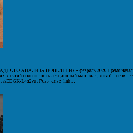
 АНАЛИЗА ПОВЕДЕНИЯ» февраль 2026 Время начала вебин
ших занятий надо освоить лекционный материал, хотя бы первые
WM_yssEDGK-L4q2yuyI?usp=drive_link…