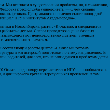
ом. Мы все знаем о существовании проблемы, но, к сожалению,
Федорука пресс-служба университета. — С чем связаны
зможно, физиков. Центр анализа поведения станет площадкой
тенциал НГУ и институтов Академгородка».
итики в Новосибирске, растет: «К счастью, и специалистов
 работать с детьми. Сперва проводится оценка базовых
ы взаимодействуют непосредственно с детьми, уточнила
самостоятельно заниматься.
ой составляющей работы центра: «Сейчас мы готовим
тратуры и магистерской подготовки по этому направлению. В
ей, родителей, для всех, кто не равнодушен к проблемам детей
У. Оплата по договору перечисляется в НГУ», — сообщается на
м, и для широкого круга интересующихся проблемой, в том