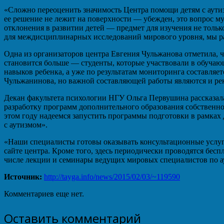
«Сложно переоценить значимость Центра помощи детям с аутиз
ее решение не лежит на поверхности — убежден, это вопрос 
отклонения в развитии детей — предмет для изучения не только
для междисциплинарных исследований мирового уровня, мы р
Одна из организаторов центра Евгения Чульжанова отметила, ч
становится больше — студенты, которые участвовали в обучаю
навыков ребенка, а уже по результатам мониторинга составля
Чульжанинова, но важной составляющей работы являются и рек
Декан факультета психологии НГУ Ольга Первушина рассказала
разработку программ дополнительного образования собственно
этом году надеемся запустить программы подготовки в рамках д
с аутизмом».
«Наши специалисты готовы оказывать консультационные услуги
сайте центра. Кроме того, здесь периодически проводятся бес
числе лекции и семинары ведущих мировых специалистов по а
Источник:
http://tayga.info/news/2015/02/03/~119590
Комментариев еще нет.
Оставить комментарий