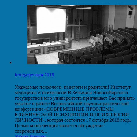
Конференция 2018
Уважаемые психологи, педагоги и родители! Институт
медицины и психологии В.Зельмана Новосибирского
государственного университета приглашает Вас принять
участие в работе Всероссийской научно-практической
конференции «СОВРЕМЕННЫЕ ПРОБЛЕМЫ
КЛИНИЧЕСКОЙ ПСИХОЛОГИИ И ПСИХОЛОГИИ
ЛИЧНОСТИ», которая состоится 17 октября 2018 года.
Целью конференции является обсуждение
современных…
Узнать больше