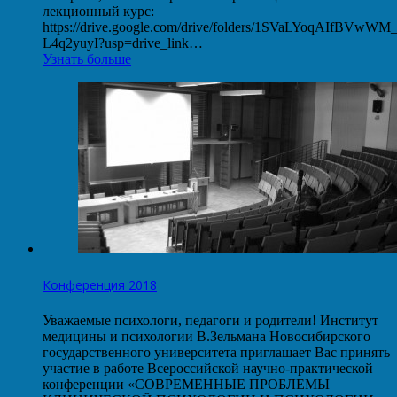
лекционный курс:
https://drive.google.com/drive/folders/1SVaLYoqAIfBVwW
L4q2yuyI?usp=drive_link…
Узнать больше
Конференция 2018
Уважаемые психологи, педагоги и родители! Институт
медицины и психологии В.Зельмана Новосибирского
государственного университета приглашает Вас принять
участие в работе Всероссийской научно-практической
конференции «СОВРЕМЕННЫЕ ПРОБЛЕМЫ