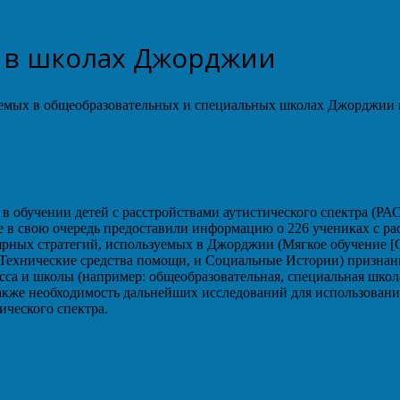
 в школах Джорджии
емых в общеобразовательных и специальных школах Джорджии м
 в обучении детей с расстройствами аутистического спектра (
е в свою очередь предоставили информацию о 226 учениках с рас
ярных стратегий, используемых в Джорджии (Мягкое обучение [G
M], Технические средства помощи, и Социальные Истории) призн
асса и школы (например: общеобразовательная, специальная шко
акже необходимость дальнейших исследований для использовани
ического спектра.