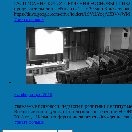
РАСПИСАНИЕ КУРСА ОБУЧЕНИЯ «ОСНОВЫ ПРИКЛАДНОГО
продолжительность вебинара - 1 час 30 мин К началу на
https://drive.google.com/drive/folders/1SVaLYoqAIfBVw
Узнать больше
Конференция 2018
Уважаемые психологи, педагоги и родители! Институт ме
Всероссийской научно-практической конференции
2018 года. Целью конференции является обсуждение со
Узнать больше