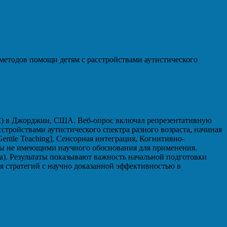
етодов помощи детям с расстройствами аутистического
РАС) в Джорджии, США. Веб-опрос включал репрезентативную
стройствами аутистического спектра разного возраста, начиная
entle Teaching], Сенсорная интеграция, Когнитивно-
аны не имеющими научного обоснования для применения.
ла). Результаты показывают важность начальной подготовки
я стратегий с научно доказанной эффективностью в