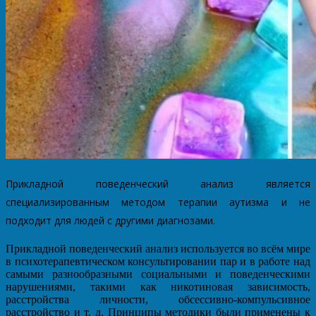
Прикладной поведенческий анализ является
специализированным методом терапии аутизма и не
подходит для людей с другими диагнозами.
Прикладной поведенческий анализ используется во всём мире
в психотерапевтическом консультировании пар и в работе над
самыми разнообразными социальными и поведенческими
нарушениями, такими как никотиновая зависимость,
расстройства личности, обсессивно-компульсивное
расстройство и т. д. Принципы методики были применены к