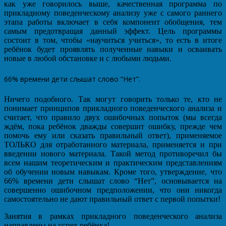
как уже говорилось выше, качественная программа по
прикладному поведенческому анализу уже с самого раннего
этапа работы включает в себя компонент обобщения, тем
самым предотвращая данный эффект. Цель программы
состоит в том, чтобы «научиться учиться», то есть в итоге
ребёнок будет проявлять полученные навыки и осваивать
новые в любой обстановке и с любыми людьми.
66% времени дети слышат слово “Нет”.
Ничего подобного. Так могут говорить только те, кто не
понимает принципов прикладного поведенческого анализа и
считает, что правило двух ошибочных попыток (мы всегда
ждём, пока ребёнок дважды совершит ошибку, прежде чем
помочь ему или сказать правильный ответ), применяемое
ТОЛЬКО для отработанного материала, применяется и при
введении нового материала. Такой метод противоречил бы
всем нашим теоретическим и практическим представлениям
об обучении новым навыкам. Кроме того, утверждение, что
66% времени дети слышат слово “Нет”, основывается на
совершенно ошибочном предположении, что они никогда
самостоятельно не дают правильный ответ с первой попытки!
Занятия в рамках прикладного поведенческого анализа
направлены на успех ребёнка!