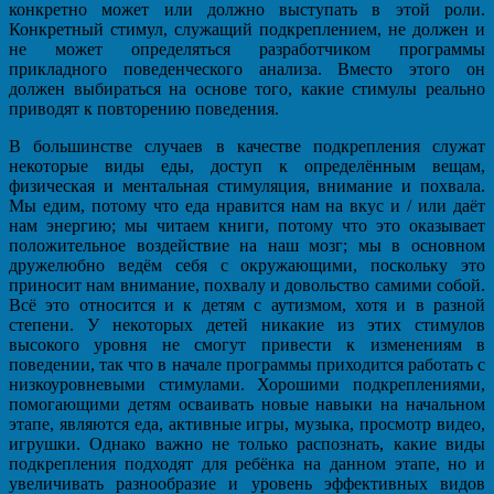
конкретно может или должно выступать в этой роли.
Конкретный стимул, служащий подкреплением, не должен и
не может определяться разработчиком программы
прикладного поведенческого анализа. Вместо этого он
должен выбираться на основе того, какие стимулы реально
приводят к повторению поведения.
В большинстве случаев в качестве подкрепления служат
некоторые виды еды, доступ к определённым вещам,
физическая и ментальная стимуляция, внимание и похвала.
Мы едим, потому что еда нравится нам на вкус и / или даёт
нам энергию; мы читаем книги, потому что это оказывает
положительное воздействие на наш мозг; мы в основном
дружелюбно ведём себя с окружающими, поскольку это
приносит нам внимание, похвалу и довольство самими собой.
Всё это относится и к детям с аутизмом, хотя и в разной
степени. У некоторых детей никакие из этих стимулов
высокого уровня не смогут привести к изменениям в
поведении, так что в начале программы приходится работать с
низкоуровневыми стимулами. Хорошими подкреплениями,
помогающими детям осваивать новые навыки на начальном
этапе, являются еда, активные игры, музыка, просмотр видео,
игрушки. Однако важно не только распознать, какие виды
подкрепления подходят для ребёнка на данном этапе, но и
увеличивать разнообразие и уровень эффективных видов