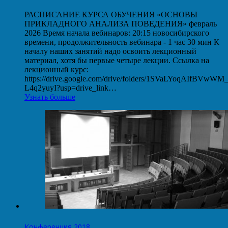
РАСПИСАНИЕ КУРСА ОБУЧЕНИЯ «ОСНОВЫ
ПРИКЛАДНОГО АНАЛИЗА ПОВЕДЕНИЯ» февраль
2026 Время начала вебинаров: 20:15 новосибирского
времени, продолжительность вебинара - 1 час 30 мин К
началу наших занятий надо освоить лекционный
материал, хотя бы первые четыре лекции. Ссылка на
лекционный курс:
https://drive.google.com/drive/folders/1SVaLYoqAIfBVwW
L4q2yuyI?usp=drive_link…
Узнать больше
Конференция 2018