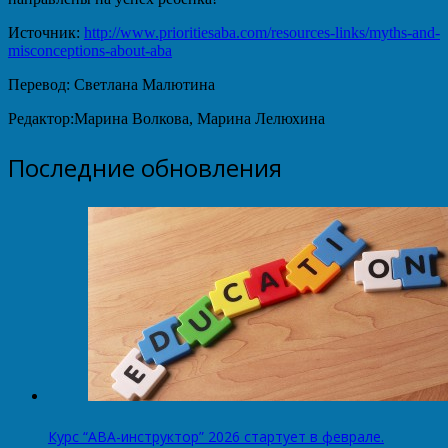
Источник:
http://www.prioritiesaba.com/resources-links/myths-and-
misconceptions-about-aba
Перевод: Светлана Малютина
Редактор:Марина Волкова, Марина Лелюхина
Последние обновления
Курс “АВА-инструктор” 2026 стартует в феврале.