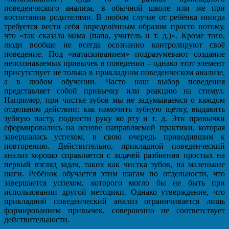
поведенческого анализа, в обычной школе или же при
воспитании родителями. В любом случае от ребёнка иногда
требуется вести себя определённым образом просто потому,
что «так сказала мама (папа, учитель и т. д.)». Кроме того,
люди вообще не всегда осознанно контролируют своё
поведение. Под «натаскиванием» подразумевают создание
неосознаваемых привычек в поведении – однако этот элемент
присутствует не только в прикладном поведенческом анализе,
а в любом обучении. Часто наш выбор поведения
представляет собой привычку или реакцию на стимул.
Например, при чистке зубов мы не задумываемся о каждом
отдельном действии: как намочить зубную щётку, выдавить
зубную пасту, поднести руку ко рту и т. д. Эти привычки
сформировались на основе направляемой практики, которая
завершалась успехом, в свою очередь приводившим к
повторению. Действительно, прикладной поведенческий
анализ хорошо справляется с задачей разбиения простых на
первый взгляд задач, таких как чистка зубов, на маленькие
шаги. Ребёнок обучается этим шагам по отдельности, что
завершается успехом, которого могло бы не быть при
использовании другой методики. Однако утверждение, что
прикладной поведенческий анализ ограничивается лишь
формированием привычек, совершенно не соответствует
действительности.