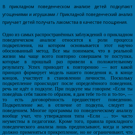
В прикладном поведенческом анализе детей подкупают
угощениями и игрушками / Прикладной поведенческий анализ
приучает детей получать лакомства в качестве поощрения.
Одно из самых распространённых заблуждений о прикладном
поведенческом анализе относится к роли процесса
подкрепления, на котором основывается этот научно
обоснованный метод. Все мы понимаем, что в реальной
жизни мы чаще всего повторно совершаем те поступки,
которые в прошлый раз привели к положительному
результату. Успех приводит к повторению — вот какой
принцип формирует модель нашего поведения и, в конце
концов, участвует в становлении личности. Поскольку
подкрепление происходит после определённого поведения,
речь не идёт о подкупе. При подкупе мы говорим: «Если ты
поведёшь себя таким-то образом, я дам тебе то-то и то-то», —
то есть договорённость предшествует поведению.
Подкрепление же, в отличие от подкупа, следует за
поведением. Многие программы по поведенческому анализу
вообще учат, что утверждения типа «Если … то» часто
неуместны в педагогике. Кроме того, правила прикладного
поведенческого анализа лишь предписывают, когда и зачем
должно применяться прикрепление, но не ограничивают, что