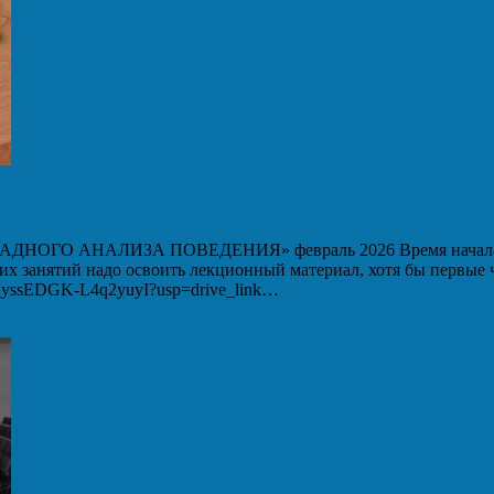
 АНАЛИЗА ПОВЕДЕНИЯ» февраль 2026 Время начала вебин
ших занятий надо освоить лекционный материал, хотя бы первые
WM_yssEDGK-L4q2yuyI?usp=drive_link…