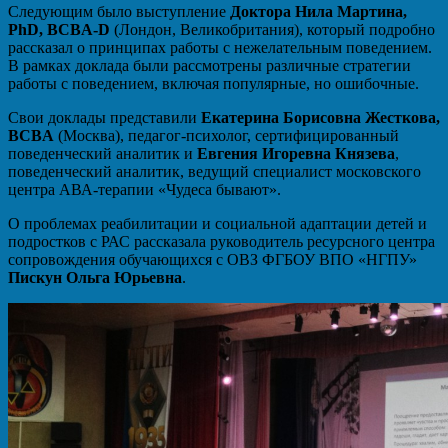
Следующим было выступление
Доктора Нила Мартина,
PhD, BCBA-D
(Лондон, Великобритания), который подробно
рассказал о принципах работы с нежелательным поведением.
В рамках доклада были рассмотрены различные стратегии
работы с поведением, включая популярные, но ошибочные.
Свои доклады представили
Екатерина Борисовна Жесткова,
BCBA
(Москва), педагог-психолог, сертифицированный
поведенческий аналитик и
Евгения Игоревна Князева
,
поведенческий аналитик, ведущий специалист московского
центра АВА-терапии «Чудеса бывают».
О проблемах реабилитации и социальной адаптации детей и
подростков с РАС рассказала руководитель ресурсного центра
сопровождения обучающихся с ОВЗ ФГБОУ ВПО «НГПУ»
Пискун Ольга Юрьевна
.