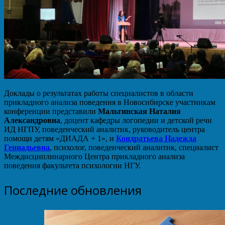
Доклады о результатах работы специалистов в области
прикладного анализа поведения в Новосибирске участникам
конференции представили
Мальтинская Наталия
Александровна
, доцент кафедры логопедии и детской речи
ИД НГПУ, поведенческий аналитик, руководитель центра
помощи детям «ДИАДА + 1», и
Кондратьева Надежда
Геннадьевна
, психолог, поведенческий аналитик, специалист
Междисциплинарного Центра прикладного анализа
поведения факультета психологии НГУ.
Последние обновления