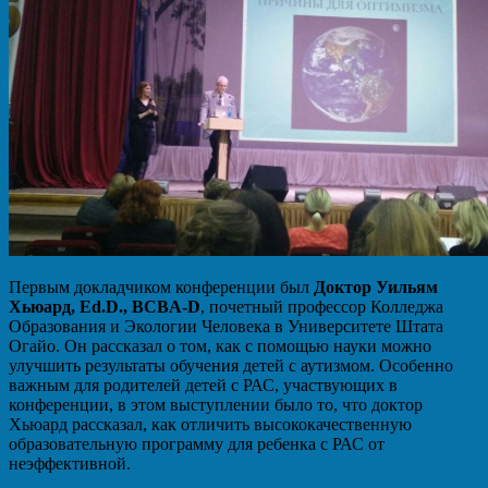
Первым докладчиком конференции был
Доктор Уильям
Хьюард, Ed.D., BCBA-D
, почетный профессор Колледжа
Образования и Экологии Человека в Университете Штата
Огайо. Он рассказал о том, как с помощью науки можно
улучшить результаты обучения детей с аутизмом. Особенно
важным для родителей детей с РАС, участвующих в
конференции, в этом выступлении было то, что доктор
Хьюард рассказал, как отличить высококачественную
образовательную программу для ребенка с РАС от
неэффективной.