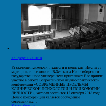
Конференция 2018
Уважаемые психологи, педагоги и родители! Институт
медицины и психологии В.Зельмана Новосибирского
государственного университета приглашает Вас принять
участие в работе Всероссийской научно-практической
конференции «СОВРЕМЕННЫЕ ПРОБЛЕМЫ
КЛИНИЧЕСКОЙ ПСИХОЛОГИИ И ПСИХОЛОГИИ
ЛИЧНОСТИ», которая состоится 17 октября 2018 года.
Целью конференции является обсуждение
современных…
Узнать больше