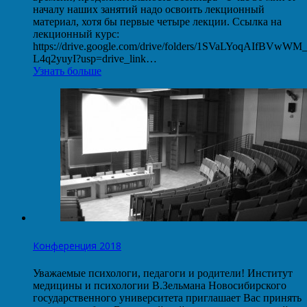
началу наших занятий надо освоить лекционный
материал, хотя бы первые четыре лекции. Ссылка на
лекционный курс:
https://drive.google.com/drive/folders/1SVaLYoqAIfBVwW
L4q2yuyI?usp=drive_link…
Узнать больше
Конференция 2018
Уважаемые психологи, педагоги и родители! Институт
медицины и психологии В.Зельмана Новосибирского
государственного университета приглашает Вас принять