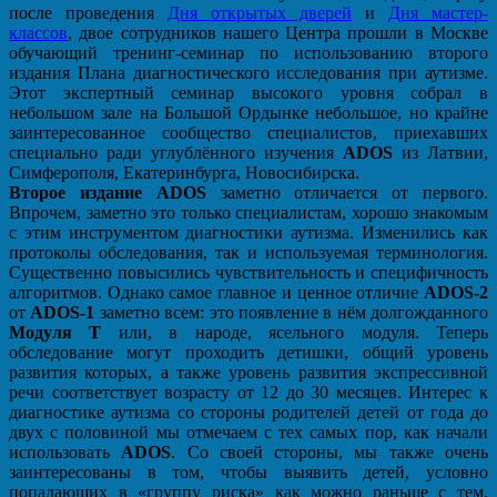
после проведения
Дня открытых дверей
и
Дня мастер-
классов
, двое сотрудников нашего Центра прошли в Москве
обучающий тренинг-семинар по использованию второго
издания Плана диагностического исследования при аутизме.
Этот экспертный семинар высокого уровня собрал в
небольшом зале на Большой Ордынке небольшое, но крайне
заинтересованное сообщество специалистов, приехавших
специально ради углублённого изучения
ADOS
из Латвии,
Симферополя, Екатеринбурга, Новосибирска.
Второе издание ADOS
заметно отличается от первого.
Впрочем, заметно это только специалистам, хорошо знакомым
с этим инструментом диагностики аутизма. Изменились как
протоколы обследования, так и используемая терминология.
Существенно повысились чувствительность и специфичность
алгоритмов. Однако самое главное и ценное отличие
ADOS-2
от
ADOS-1
заметно всем: это появление в нём долгожданного
Модуля Т
или, в народе, ясельного модуля. Теперь
обследование могут проходить детишки, общий уровень
развития которых, а также уровень развития экспрессивной
речи соответствует возрасту от 12 до 30 месяцев. Интерес к
диагностике аутизма со стороны родителей детей от года до
двух с половиной мы отмечаем с тех самых пор, как начали
использовать
ADOS
. Со своей стороны, мы также очень
заинтересованы в том, чтобы выявить детей, условно
попадающих в «группу риска» как можно раньше с тем,